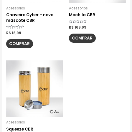
Acessórios
Acessórios
Chaveiro Cyber – novo
Mochila CBR
mascote CBR
Avaliação
R$
169,99
0
Avaliação
R$
18,99
de
0
5
COMPRAR
de
5
COMPRAR
Acessórios
Squeeze CBR