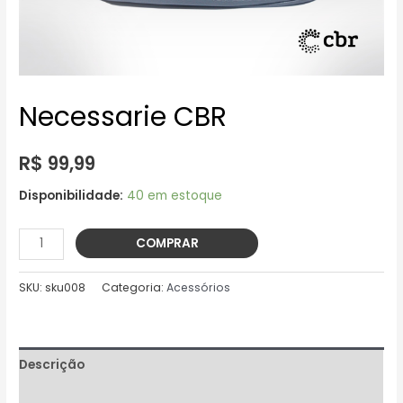
Necessarie CBR
R$
99,99
Disponibilidade:
40 em estoque
Necessarie
COMPRAR
CBR
quantidade
SKU:
sku008
Categoria:
Acessórios
Descrição
Informação adicional