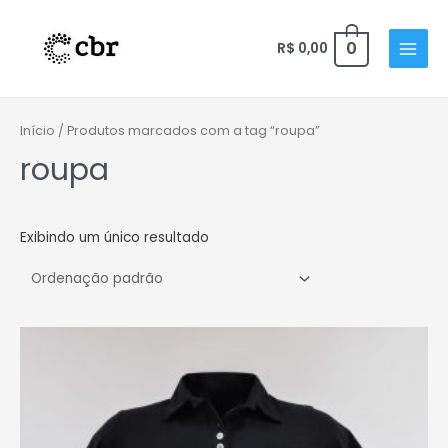
Ir
para
0
R$
0,00
MAIN
o
conteúdo
MENU
Início
/ Produtos marcados com a tag “roupa”
roupa
Exibindo um único resultado