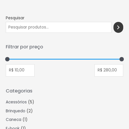
Pesquisar
Filtrar por preço
Categorias
5
Acessórios
5
p
2
Brinquedo
2
r
p
1
Caneca
1
o
r
p
1
E-book
1