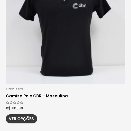
Camiseta
Camisa Polo CBR – Masculina
Avaliação
R$
139,99
0
de
5
VER OPÇÕES